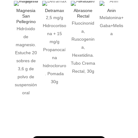
Magnesia
Detramax
Abrasone
Anin
Du
San
Rectal
3
2,5 mg/g
Melatonina+
Pellegrino
Fluocinonid
Ca
Hidrocortiso
Gaba+Melis
Hidróxido
a,
Blí
na + 15
a
de
Ruscogenin
cáp
mg/g
magnesio.
a,
dur
Propanocaí
Estuche 20
Hexetidina.
lib
na
sobres de
Tubo Crema
prol
hidrocloruro
3,6 g de
Rectal, 30g
. Pomada
polvo de
30g
suspensión
oral